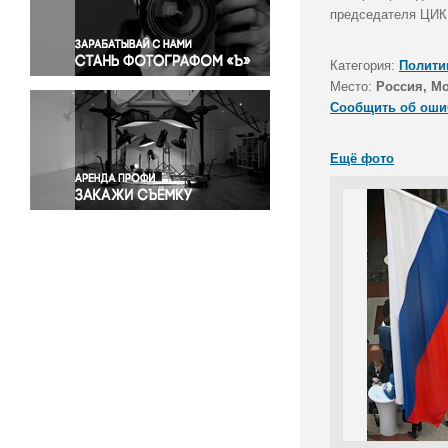
Правосудие
председателя ЦИК
Происшествия и конфликты
Религия
Категория:
Полити
Место:
Россия, М
Светская жизнь
Сообщить об оши
Спорт
Экология
Ещё фото
Экономика и бизнес