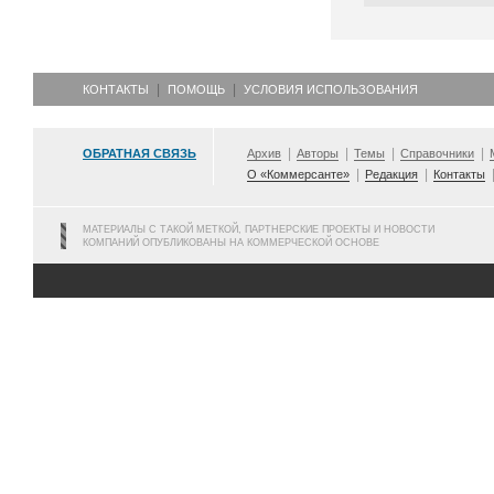
КОНТАКТЫ
ПОМОЩЬ
УСЛОВИЯ ИСПОЛЬЗОВАНИЯ
ОБРАТНАЯ СВЯЗЬ
Архив
Авторы
Темы
Справочники
О «Коммерсанте»
Редакция
Контакты
МАТЕРИАЛЫ С ТАКОЙ МЕТКОЙ, ПАРТНЕРСКИЕ ПРОЕКТЫ И НОВОСТИ
КОМПАНИЙ ОПУБЛИКОВАНЫ НА КОММЕРЧЕСКОЙ ОСНОВЕ