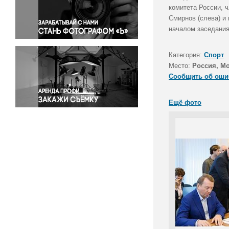
Правосудие
комитета России, 
Смирнов (слева) и
Происшествия и конфликты
началом заседания
Религия
Светская жизнь
Категория:
Спорт
Спорт
Место:
Россия, М
Экология
Сообщить об оши
Экономика и бизнес
Ещё фото