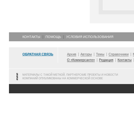
КОНТАКТЫ
ПОМОЩЬ
УСЛОВИЯ ИСПОЛЬЗОВАНИЯ
ОБРАТНАЯ СВЯЗЬ
Архив
Авторы
Темы
Справочники
О «Коммерсанте»
Редакция
Контакты
МАТЕРИАЛЫ С ТАКОЙ МЕТКОЙ, ПАРТНЕРСКИЕ ПРОЕКТЫ И НОВОСТИ
КОМПАНИЙ ОПУБЛИКОВАНЫ НА КОММЕРЧЕСКОЙ ОСНОВЕ