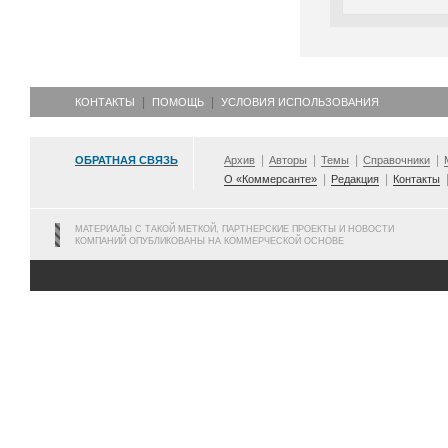
КОНТАКТЫ
ПОМОЩЬ
УСЛОВИЯ ИСПОЛЬЗОВАНИЯ
ОБРАТНАЯ СВЯЗЬ
Архив
Авторы
Темы
Справочники
О «Коммерсанте»
Редакция
Контакты
МАТЕРИАЛЫ С ТАКОЙ МЕТКОЙ, ПАРТНЕРСКИЕ ПРОЕКТЫ И НОВОСТИ
КОМПАНИЙ ОПУБЛИКОВАНЫ НА КОММЕРЧЕСКОЙ ОСНОВЕ