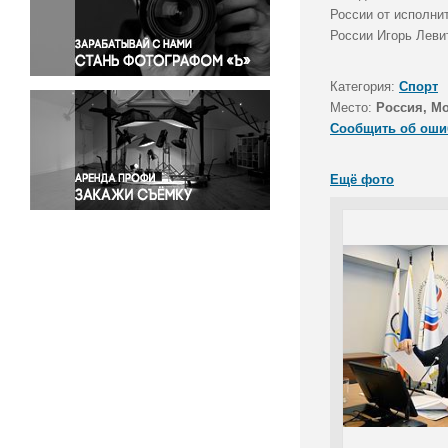
Правосудие
России от исполни
России Игорь Леви
Происшествия и конфликты
Религия
Категория:
Спорт
Светская жизнь
Место:
Россия, М
Спорт
Сообщить об оши
Экология
Экономика и бизнес
Ещё фото