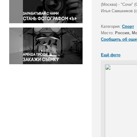
Правосудие
(Москва) - "Сочи" 
Илья Самшников (с
Происшествия и конфликты
Религия
Категория:
Спорт
Светская жизнь
Место:
Россия, М
Спорт
Сообщить об оши
Экология
Экономика и бизнес
Ещё фото