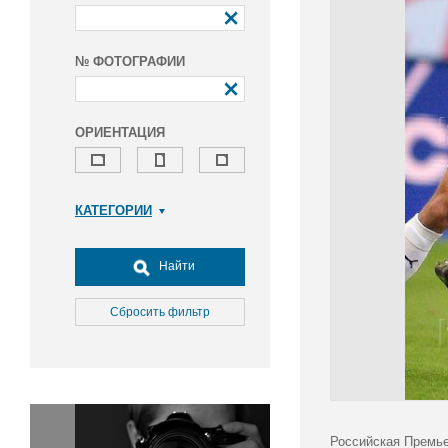
№ ФОТОГРАФИИ
ОРИЕНТАЦИЯ
КАТЕГОРИИ
Армия и ВПК
Досуг, туризм и отдых
Найти
Культура
Медицина
Сбросить фильтр
Наука
Образование
Общество
Окружающая среда
Политика
Российская Премье