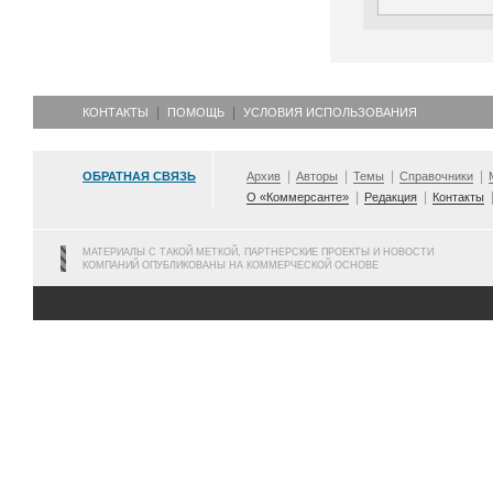
КОНТАКТЫ
ПОМОЩЬ
УСЛОВИЯ ИСПОЛЬЗОВАНИЯ
ОБРАТНАЯ СВЯЗЬ
Архив
Авторы
Темы
Справочники
О «Коммерсанте»
Редакция
Контакты
МАТЕРИАЛЫ С ТАКОЙ МЕТКОЙ, ПАРТНЕРСКИЕ ПРОЕКТЫ И НОВОСТИ
КОМПАНИЙ ОПУБЛИКОВАНЫ НА КОММЕРЧЕСКОЙ ОСНОВЕ