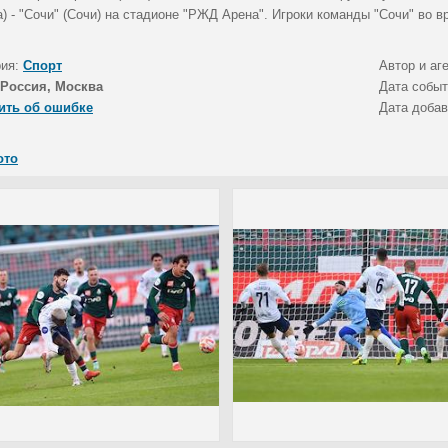
) - "Сочи" (Сочи) на стадионе "РЖД Арена". Игроки команды "Сочи" во в
рия:
Спорт
Автор и аг
Россия, Москва
Дата собы
ить об ошибке
Дата доба
ото