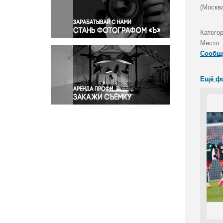
Правосудие
(Москва
Происшествия и конфликты
Религия
Катего
Место:
Светская жизнь
Сообщ
Спорт
Экология
Ещё ф
Экономика и бизнес