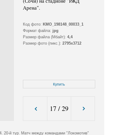
(Сочи) на стадионе "РЖД
Арена".
Код фото:
KMO_198148_00033_1
Формат файла:
jpg
Размер файла (Мбайт):
4,4
Размер фото (пикс.):
2795x3712
Купить
17
/
29
4. 20-й тур. Матч между командами "Локомотив"