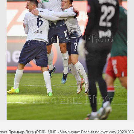
ская Премьер-Лига (РПЛ). МИР - Чемпионат России по футболу 2023/202