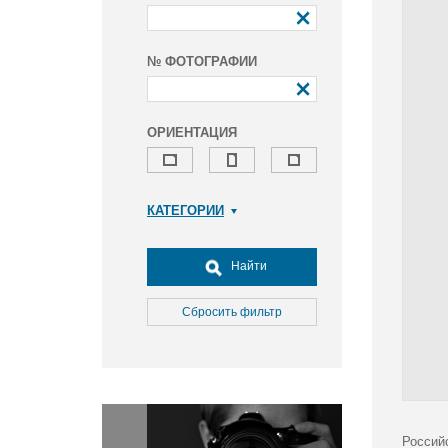
№ ФОТОГРАФИИ
ОРИЕНТАЦИЯ
КАТЕГОРИИ
Армия и ВПК
Досуг, туризм и отдых
Найти
Культура
Медицина
Сбросить фильтр
Наука
Образование
Общество
Окружающая среда
Политика
Россий