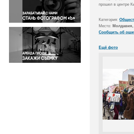
Правосудие
прошел в центре К
Происшествия и конфликты
Религия
Категория:
Общест
Место:
Молдавия,
Светская жизнь
Сообщить об оши
Спорт
Экология
Ещё фото
Экономика и бизнес