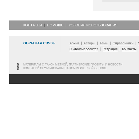
КОНТАКТЫ
ПОМОЩЬ
УСЛОВИЯ ИСПОЛЬЗОВАНИЯ
ОБРАТНАЯ СВЯЗЬ
Архив
Авторы
Темы
Справочники
О «Коммерсанте»
Редакция
Контакты
МАТЕРИАЛЫ С ТАКОЙ МЕТКОЙ, ПАРТНЕРСКИЕ ПРОЕКТЫ И НОВОСТИ
КОМПАНИЙ ОПУБЛИКОВАНЫ НА КОММЕРЧЕСКОЙ ОСНОВЕ