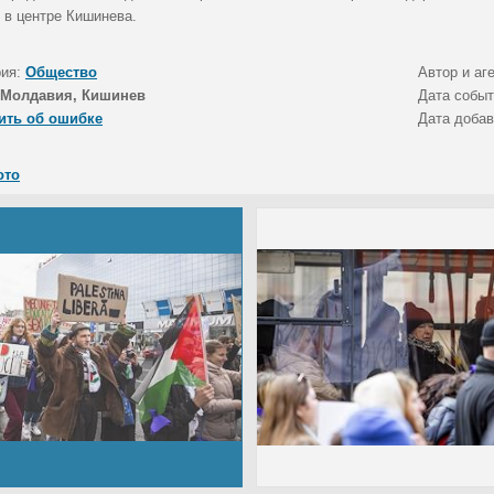
 в центре Кишинева.
рия:
Общество
Автор и аг
Молдавия, Кишинев
Дата собы
ить об ошибке
Дата доба
ото