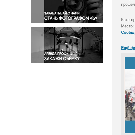
Правосудие
прошел
Происшествия и конфликты
Религия
Катего
Место:
Светская жизнь
Сообщ
Спорт
Экология
Ещё ф
Экономика и бизнес