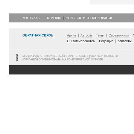
КОНТАКТЫ
ПОМОЩЬ
УСЛОВИЯ ИСПОЛЬЗОВАНИЯ
ОБРАТНАЯ СВЯЗЬ
Архив
Авторы
Темы
Справочники
О «Коммерсанте»
Редакция
Контакты
МАТЕРИАЛЫ С ТАКОЙ МЕТКОЙ, ПАРТНЕРСКИЕ ПРОЕКТЫ И НОВОСТИ
КОМПАНИЙ ОПУБЛИКОВАНЫ НА КОММЕРЧЕСКОЙ ОСНОВЕ