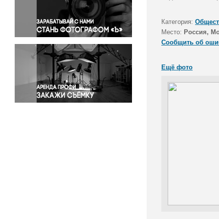
Правосудие
Происшествия и конфликты
Категория:
Общест
Религия
Место:
Россия, М
Сообщить об оши
Светская жизнь
Спорт
Ещё фото
Экология
Экономика и бизнес