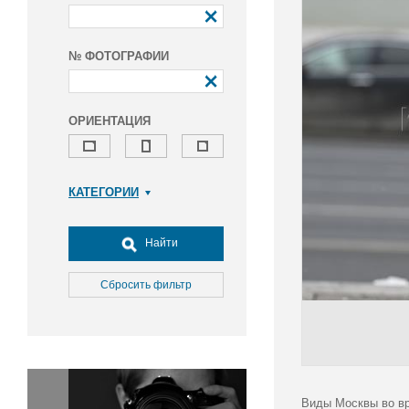
№ ФОТОГРАФИИ
ОРИЕНТАЦИЯ
КАТЕГОРИИ
Армия и ВПК
Досуг, туризм и отдых
Найти
Культура
Медицина
Сбросить фильтр
Наука
Образование
Общество
Окружающая среда
Политика
Виды Москвы во вр