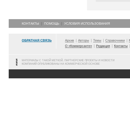
КОНТАКТЫ
ПОМОЩЬ
УСЛОВИЯ ИСПОЛЬЗОВАНИЯ
ОБРАТНАЯ СВЯЗЬ
Архив
Авторы
Темы
Справочники
О «Коммерсанте»
Редакция
Контакты
МАТЕРИАЛЫ С ТАКОЙ МЕТКОЙ, ПАРТНЕРСКИЕ ПРОЕКТЫ И НОВОСТИ
КОМПАНИЙ ОПУБЛИКОВАНЫ НА КОММЕРЧЕСКОЙ ОСНОВЕ