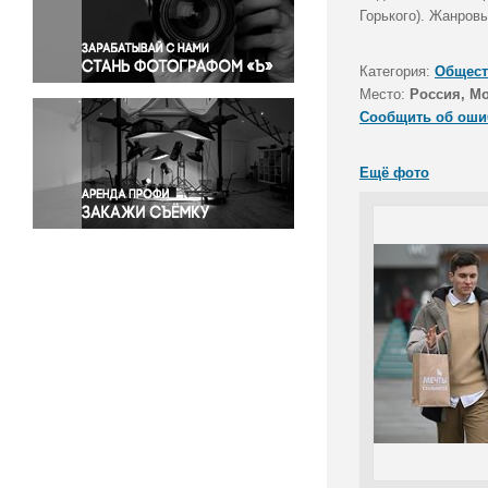
Правосудие
Горького). Жанров
Происшествия и конфликты
Религия
Категория:
Общест
Место:
Россия, М
Светская жизнь
Сообщить об оши
Спорт
Экология
Ещё фото
Экономика и бизнес