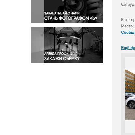
Правосудие
Сотруд
Происшествия и конфликты
Религия
Катего
Место:
Светская жизнь
Сообщ
Спорт
Экология
Ещё ф
Экономика и бизнес