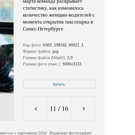
марта команда раскрывает
статистику, как изменилось
количество женщин-водителей с
момента открытия таксопарка в
Санкт-Петербурге.
Код фото:
KMO_198182_00021_1
Формат файла:
jpg
Размер файла (Мбайт):
2,9
Размер фото (пикс.):
5000x3333
Купить
11
/
16
овместно с партнером GDel. Жанровая фотография.