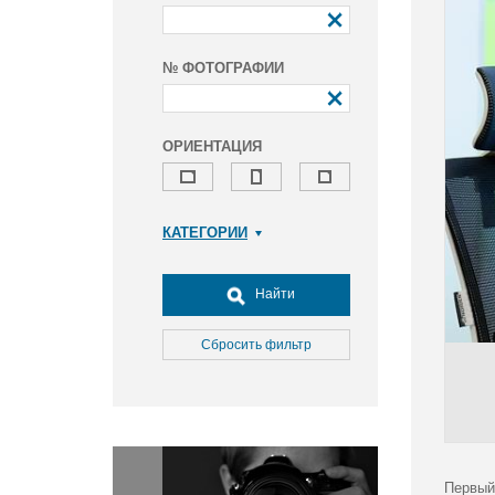
№ ФОТОГРАФИИ
ОРИЕНТАЦИЯ
КАТЕГОРИИ
Армия и ВПК
Досуг, туризм и отдых
Найти
Культура
Медицина
Сбросить фильтр
Наука
Образование
Общество
Окружающая среда
Политика
Первый