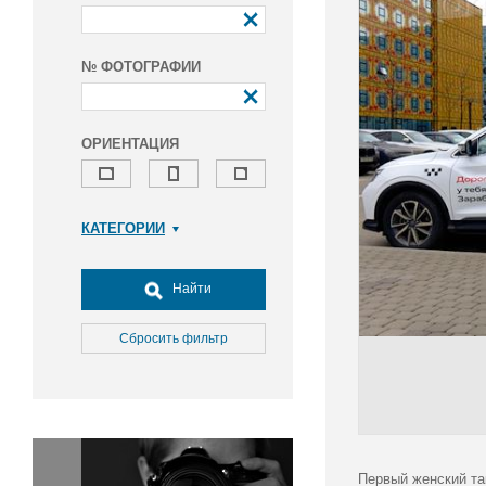
№ ФОТОГРАФИИ
ОРИЕНТАЦИЯ
КАТЕГОРИИ
Армия и ВПК
Досуг, туризм и отдых
Найти
Культура
Медицина
Сбросить фильтр
Наука
Образование
Общество
Окружающая среда
Политика
Первый женский та