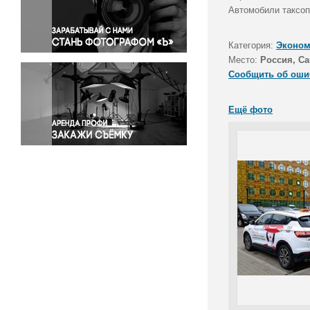
Правосудие
Автомобили таксоп
Происшествия и конфликты
Религия
Категория:
Эконом
Место:
Россия, Са
Светская жизнь
Сообщить об оши
Спорт
Экология
Ещё фото
Экономика и бизнес