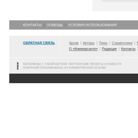
КОНТАКТЫ
ПОМОЩЬ
УСЛОВИЯ ИСПОЛЬЗОВАНИЯ
ОБРАТНАЯ СВЯЗЬ
Архив
Авторы
Темы
Справочники
О «Коммерсанте»
Редакция
Контакты
МАТЕРИАЛЫ С ТАКОЙ МЕТКОЙ, ПАРТНЕРСКИЕ ПРОЕКТЫ И НОВОСТИ
КОМПАНИЙ ОПУБЛИКОВАНЫ НА КОММЕРЧЕСКОЙ ОСНОВЕ