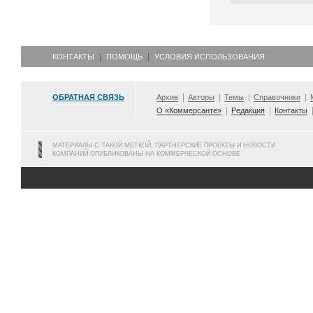
КОНТАКТЫ
ПОМОЩЬ
УСЛОВИЯ ИСПОЛЬЗОВАНИЯ
ОБРАТНАЯ СВЯЗЬ
Архив
Авторы
Темы
Справочники
О «Коммерсанте»
Редакция
Контакты
МАТЕРИАЛЫ С ТАКОЙ МЕТКОЙ, ПАРТНЕРСКИЕ ПРОЕКТЫ И НОВОСТИ
КОМПАНИЙ ОПУБЛИКОВАНЫ НА КОММЕРЧЕСКОЙ ОСНОВЕ