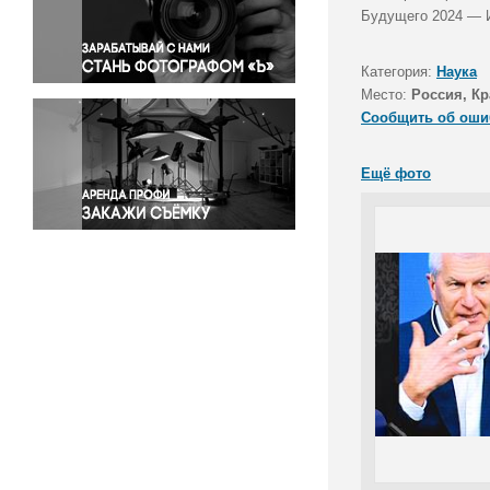
Правосудие
Будущего 2024 — И
Происшествия и конфликты
Религия
Категория:
Наука
Место:
Россия, Кр
Светская жизнь
Сообщить об оши
Спорт
Экология
Ещё фото
Экономика и бизнес