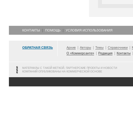
КОНТАКТЫ
ПОМОЩЬ
УСЛОВИЯ ИСПОЛЬЗОВАНИЯ
ОБРАТНАЯ СВЯЗЬ
Архив
Авторы
Темы
Справочники
О «Коммерсанте»
Редакция
Контакты
МАТЕРИАЛЫ С ТАКОЙ МЕТКОЙ, ПАРТНЕРСКИЕ ПРОЕКТЫ И НОВОСТИ
КОМПАНИЙ ОПУБЛИКОВАНЫ НА КОММЕРЧЕСКОЙ ОСНОВЕ