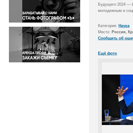
Правосудие
Будущего 2024 — И
молодежным и соци
Происшествия и конфликты
Религия
Категория:
Наука
Светская жизнь
Место:
Россия, Кр
Спорт
Сообщить об оши
Экология
Экономика и бизнес
Ещё фото