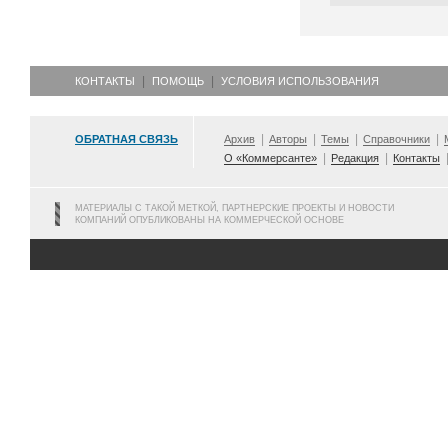
КОНТАКТЫ
ПОМОЩЬ
УСЛОВИЯ ИСПОЛЬЗОВАНИЯ
ОБРАТНАЯ СВЯЗЬ
Архив
Авторы
Темы
Справочники
О «Коммерсанте»
Редакция
Контакты
МАТЕРИАЛЫ С ТАКОЙ МЕТКОЙ, ПАРТНЕРСКИЕ ПРОЕКТЫ И НОВОСТИ
КОМПАНИЙ ОПУБЛИКОВАНЫ НА КОММЕРЧЕСКОЙ ОСНОВЕ