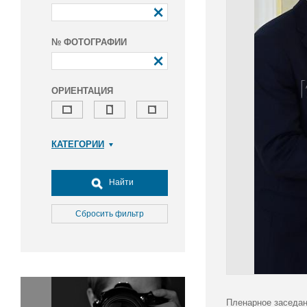
№ ФОТОГРАФИИ
ОРИЕНТАЦИЯ
КАТЕГОРИИ
Армия и ВПК
Досуг, туризм и отдых
Найти
Культура
Медицина
Сбросить фильтр
Наука
Образование
Общество
Окружающая среда
Политика
Пленарное заседан