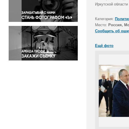
Правосудие
Иркутской области
Происшествия и конфликты
Религия
Категория:
Полити
Место:
Россия, М
Светская жизнь
Сообщить об оши
Спорт
Экология
Ещё фото
Экономика и бизнес