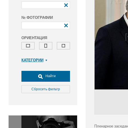
№ ФОТОГРАФИИ
ОРИЕНТАЦИЯ
КАТЕГОРИИ
Армия и ВПК
Досуг, туризм и отдых
Найти
Культура
Медицина
Сбросить фильтр
Наука
Образование
Общество
Окружающая среда
Политика
Пленарное заседан