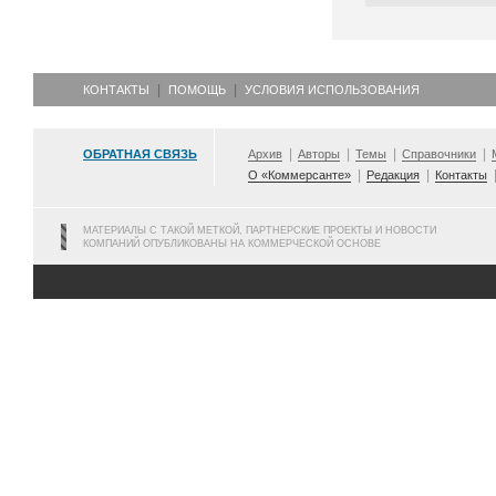
КОНТАКТЫ
ПОМОЩЬ
УСЛОВИЯ ИСПОЛЬЗОВАНИЯ
ОБРАТНАЯ СВЯЗЬ
Архив
Авторы
Темы
Справочники
О «Коммерсанте»
Редакция
Контакты
МАТЕРИАЛЫ С ТАКОЙ МЕТКОЙ, ПАРТНЕРСКИЕ ПРОЕКТЫ И НОВОСТИ
КОМПАНИЙ ОПУБЛИКОВАНЫ НА КОММЕРЧЕСКОЙ ОСНОВЕ