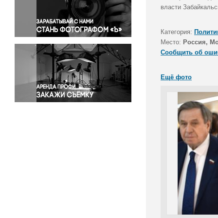
Правосудие
власти Забайкальс
Происшествия и конфликты
Религия
Категория:
Полити
Место:
Россия, М
Светская жизнь
Сообщить об оши
Спорт
Экология
Ещё фото
Экономика и бизнес