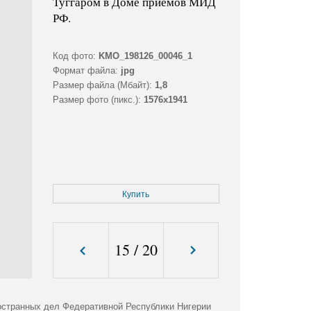
Туггаром в Доме приёмов МИД
РФ.
Код фото:
KMO_198126_00046_1
Формат файла:
jpg
Размер файла (Мбайт):
1,8
Размер фото (пикс.):
1576x1941
Купить
15
/
20
остранных дел Федеративной Республики Нигерии