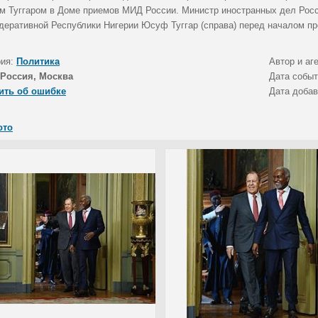
 Туггаром в Доме приемов МИД России. Министр иностранных дел Росси
деративной Республики Нигерии Юсуф Туггар (справа) перед началом пр
рия:
Политика
Автор и аг
Россия, Москва
Дата собы
ить об ошибке
Дата доба
ото