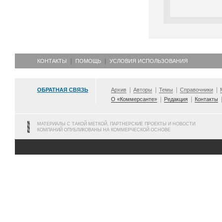
КОНТАКТЫ
ПОМОЩЬ
УСЛОВИЯ ИСПОЛЬЗОВАНИЯ
ОБРАТНАЯ СВЯЗЬ
Архив
Авторы
Темы
Справочники
О «Коммерсанте»
Редакция
Контакты
МАТЕРИАЛЫ С ТАКОЙ МЕТКОЙ, ПАРТНЕРСКИЕ ПРОЕКТЫ И НОВОСТИ
КОМПАНИЙ ОПУБЛИКОВАНЫ НА КОММЕРЧЕСКОЙ ОСНОВЕ