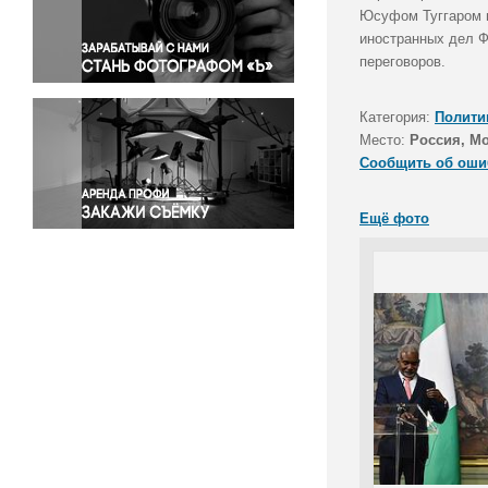
Правосудие
Юсуфом Туггаром в
иностранных дел Ф
Происшествия и конфликты
переговоров.
Религия
Светская жизнь
Категория:
Полити
Спорт
Место:
Россия, М
Экология
Сообщить об оши
Экономика и бизнес
Ещё фото