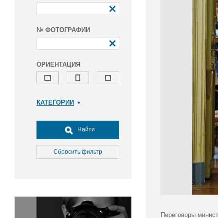
№ ФОТОГРАФИИ
ОРИЕНТАЦИЯ
КАТЕГОРИИ
Армия и ВПК
Досуг, туризм и отдых
Найти
Культура
Медицина
Сбросить фильтр
Наука
Образование
Общество
Окружающая среда
Политика
Переговоры минист