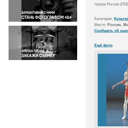
Правосудие
театра России (ГАБ
Происшествия и конфликты
Религия
Категория:
Культу
Место:
Россия, М
Светская жизнь
Сообщить об оши
Спорт
Экология
Ещё фото
Экономика и бизнес