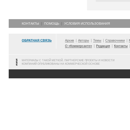
КОНТАКТЫ
ПОМОЩЬ
УСЛОВИЯ ИСПОЛЬЗОВАНИЯ
ОБРАТНАЯ СВЯЗЬ
Архив
Авторы
Темы
Справочники
О «Коммерсанте»
Редакция
Контакты
МАТЕРИАЛЫ С ТАКОЙ МЕТКОЙ, ПАРТНЕРСКИЕ ПРОЕКТЫ И НОВОСТИ
КОМПАНИЙ ОПУБЛИКОВАНЫ НА КОММЕРЧЕСКОЙ ОСНОВЕ