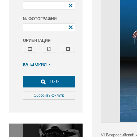
№ ФОТОГРАФИИ
ОРИЕНТАЦИЯ
КАТЕГОРИИ
Армия и ВПК
Досуг, туризм и отдых
Найти
Культура
Медицина
Сбросить фильтр
Наука
Образование
Общество
Окружающая среда
Политика
VI Всероссийский 