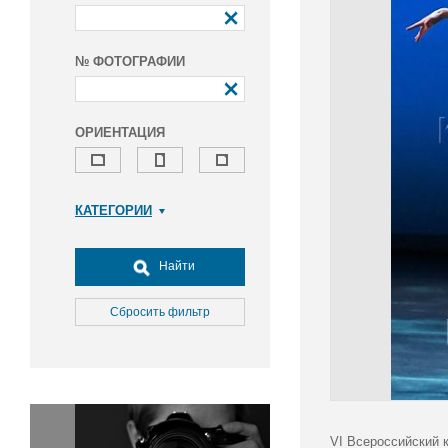
№ ФОТОГРАФИИ
ОРИЕНТАЦИЯ
КАТЕГОРИИ
Армия и ВПК
Досуг, туризм и отдых
Найти
Культура
Медицина
Сбросить фильтр
Наука
Образование
Общество
Окружающая среда
Политика
VI Всероссийский 