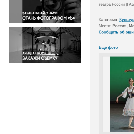
Правосудие
театра России (ГАБ
Происшествия и конфликты
Религия
Категория:
Культу
Место:
Россия, М
Светская жизнь
Сообщить об оши
Спорт
Экология
Ещё фото
Экономика и бизнес