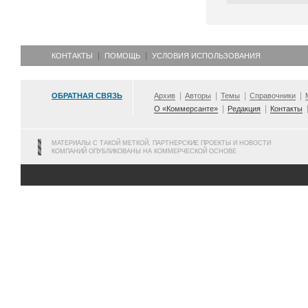
КОНТАКТЫ
ПОМОЩЬ
УСЛОВИЯ ИСПОЛЬЗОВАНИЯ
ОБРАТНАЯ СВЯЗЬ
Архив
Авторы
Темы
Справочники
О «Коммерсанте»
Редакция
Контакты
МАТЕРИАЛЫ С ТАКОЙ МЕТКОЙ, ПАРТНЕРСКИЕ ПРОЕКТЫ И НОВОСТИ
КОМПАНИЙ ОПУБЛИКОВАНЫ НА КОММЕРЧЕСКОЙ ОСНОВЕ