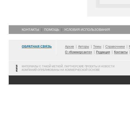
КОНТАКТЫ
ПОМОЩЬ
УСЛОВИЯ ИСПОЛЬЗОВАНИЯ
ОБРАТНАЯ СВЯЗЬ
Архив
Авторы
Темы
Справочники
О «Коммерсанте»
Редакция
Контакты
МАТЕРИАЛЫ С ТАКОЙ МЕТКОЙ, ПАРТНЕРСКИЕ ПРОЕКТЫ И НОВОСТИ
КОМПАНИЙ ОПУБЛИКОВАНЫ НА КОММЕРЧЕСКОЙ ОСНОВЕ