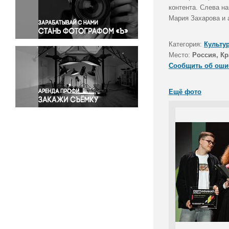
Правосудие
контента. Слева н
Мария Захарова и 
Происшествия и конфликты
Религия
Категория:
Культу
Светская жизнь
Место:
Россия, Кр
Спорт
Сообщить об оши
Экология
Экономика и бизнес
Ещё фото