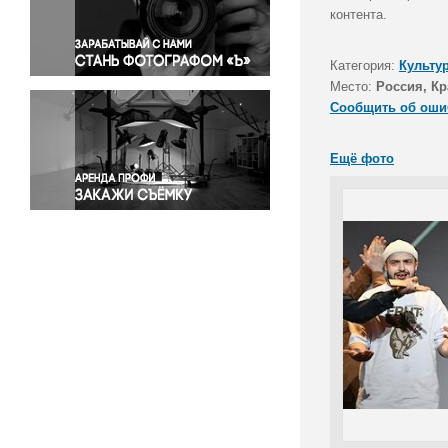
Правосудие
контента.
Происшествия и конфликты
Религия
Категория:
Культу
Место:
Россия, Кр
Светская жизнь
Сообщить об оши
Спорт
Экология
Ещё фото
Экономика и бизнес