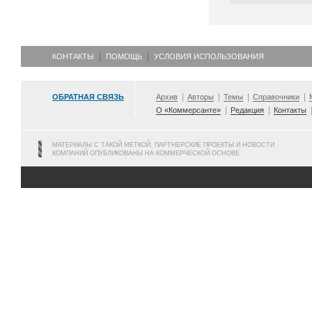
КОНТАКТЫ
ПОМОЩЬ
УСЛОВИЯ ИСПОЛЬЗОВАНИЯ
ОБРАТНАЯ СВЯЗЬ
Архив
Авторы
Темы
Справочники
О «Коммерсанте»
Редакция
Контакты
МАТЕРИАЛЫ С ТАКОЙ МЕТКОЙ, ПАРТНЕРСКИЕ ПРОЕКТЫ И НОВОСТИ
КОМПАНИЙ ОПУБЛИКОВАНЫ НА КОММЕРЧЕСКОЙ ОСНОВЕ