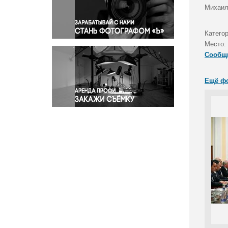
Правосудие
Михаил
Происшествия и конфликты
Религия
Катего
Место:
Светская жизнь
Сообщ
Спорт
Экология
Ещё ф
Экономика и бизнес