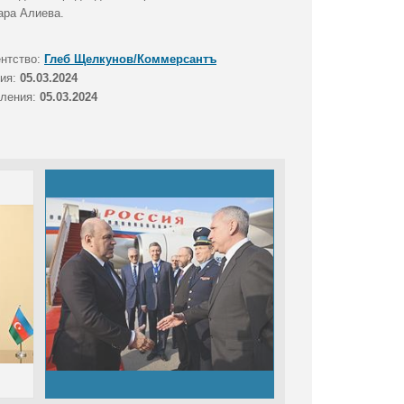
ара Алиева.
ентство:
Глеб Щелкунов/Коммерсантъ
тия:
05.03.2024
вления:
05.03.2024