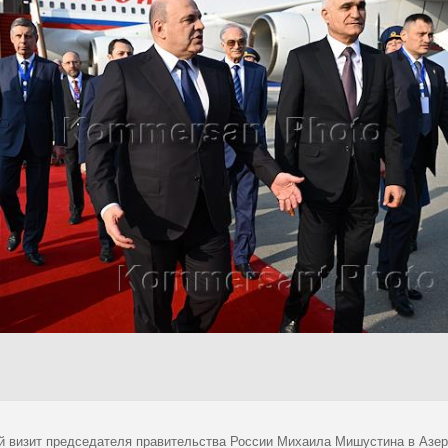
й визит председателя правительства России Михаила Мишустина в Азер