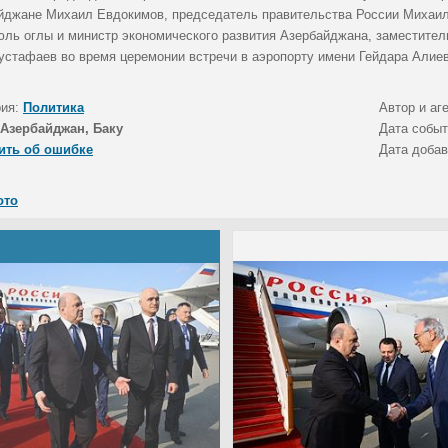
йджане Михаил Евдокимов, председатель правительства России Михаил
ль оглы и министр экономического развития Азербайджана, заместите
устафаев во время церемонии встречи в аэропорту имени Гейдара Алиев
рия:
Политика
Автор и аг
Азербайджан, Баку
Дата собы
ить об ошибке
Дата доба
ото