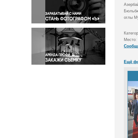
Правосудие
Азерба
Бюльбю
Происшествия и конфликты
оглы М
Религия
Светская жизнь
Катего
Спорт
Место:
Экология
Сообщ
Экономика и бизнес
Ещё ф