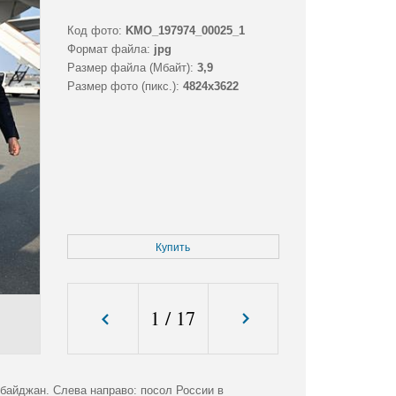
Код фото:
KMO_197974_00025_1
Формат файла:
jpg
Размер файла (Мбайт):
3,9
Размер фото (пикс.):
4824x3622
Купить
1
/
17
байджан. Слева направо: посол России в