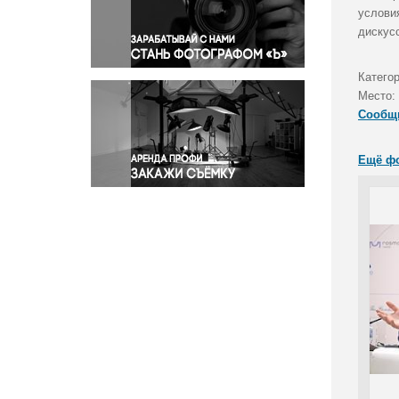
Правосудие
услови
дискус
Происшествия и конфликты
Религия
Катего
Светская жизнь
Место:
Спорт
Сообщ
Экология
Экономика и бизнес
Ещё ф