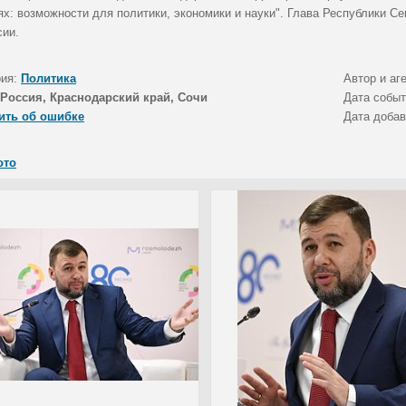
ях: возможности для политики, экономики и науки". Глава Республики С
сии.
рия:
Политика
Автор и аг
Россия, Краснодарский край, Сочи
Дата собы
ить об ошибке
Дата доба
ото