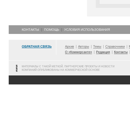
КОНТАКТЫ
ПОМОЩЬ
УСЛОВИЯ ИСПОЛЬЗОВАНИЯ
ОБРАТНАЯ СВЯЗЬ
Архив
Авторы
Темы
Справочники
О «Коммерсанте»
Редакция
Контакты
МАТЕРИАЛЫ С ТАКОЙ МЕТКОЙ, ПАРТНЕРСКИЕ ПРОЕКТЫ И НОВОСТИ
КОМПАНИЙ ОПУБЛИКОВАНЫ НА КОММЕРЧЕСКОЙ ОСНОВЕ