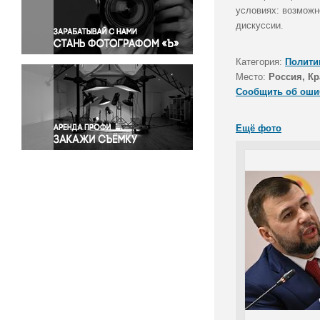
Правосудие
условиях: возможн
дискуссии.
Происшествия и конфликты
Религия
Категория:
Полити
Светская жизнь
Место:
Россия, Кр
Спорт
Сообщить об оши
Экология
Экономика и бизнес
Ещё фото