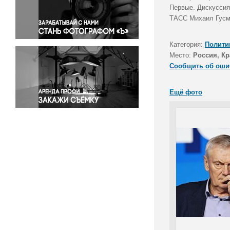
Правосудие
Первые. Дискуссия
ТАСС Михаил Гусма
Происшествия и конфликты
Религия
Категория:
Полити
Светская жизнь
Место:
Россия, Кр
Спорт
Сообщить об оши
Экология
Экономика и бизнес
Ещё фото