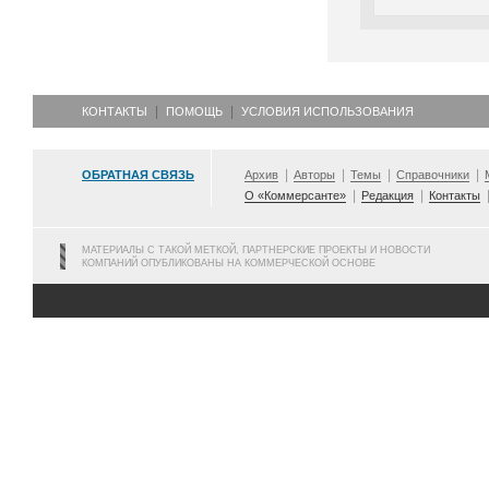
КОНТАКТЫ
ПОМОЩЬ
УСЛОВИЯ ИСПОЛЬЗОВАНИЯ
ОБРАТНАЯ СВЯЗЬ
Архив
Авторы
Темы
Справочники
О «Коммерсанте»
Редакция
Контакты
МАТЕРИАЛЫ С ТАКОЙ МЕТКОЙ, ПАРТНЕРСКИЕ ПРОЕКТЫ И НОВОСТИ
КОМПАНИЙ ОПУБЛИКОВАНЫ НА КОММЕРЧЕСКОЙ ОСНОВЕ