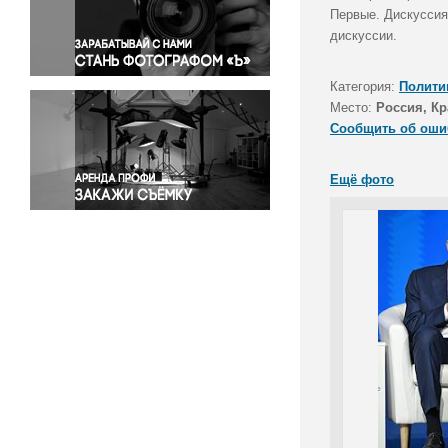
Правосудие
Первые. Дискуссия
дискуссии.
Происшествия и конфликты
Религия
Категория:
Полити
Светская жизнь
Место:
Россия, Кр
Спорт
Сообщить об оши
Экология
Экономика и бизнес
Ещё фото