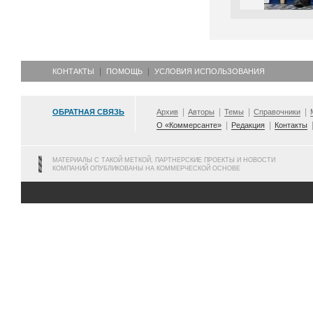
КОНТАКТЫ
ПОМОЩЬ
УСЛОВИЯ ИСПОЛЬЗОВАНИЯ
ОБРАТНАЯ СВЯЗЬ
Архив
Авторы
Темы
Справочники
О «Коммерсанте»
Редакция
Контакты
МАТЕРИАЛЫ С ТАКОЙ МЕТКОЙ, ПАРТНЕРСКИЕ ПРОЕКТЫ И НОВОСТИ
КОМПАНИЙ ОПУБЛИКОВАНЫ НА КОММЕРЧЕСКОЙ ОСНОВЕ