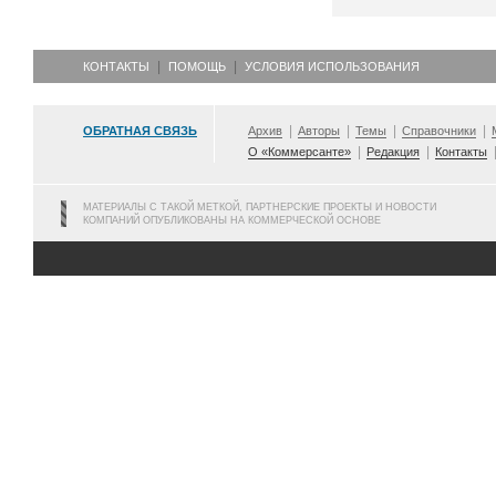
КОНТАКТЫ
ПОМОЩЬ
УСЛОВИЯ ИСПОЛЬЗОВАНИЯ
ОБРАТНАЯ СВЯЗЬ
Архив
Авторы
Темы
Справочники
О «Коммерсанте»
Редакция
Контакты
МАТЕРИАЛЫ С ТАКОЙ МЕТКОЙ, ПАРТНЕРСКИЕ ПРОЕКТЫ И НОВОСТИ
КОМПАНИЙ ОПУБЛИКОВАНЫ НА КОММЕРЧЕСКОЙ ОСНОВЕ