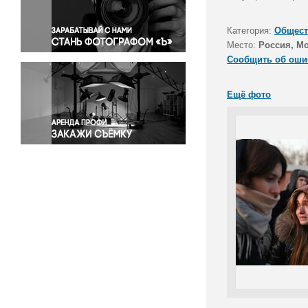
Правосудие
Происшествия и конфликты
Категория:
Общест
Религия
Место:
Россия, М
Сообщить об оши
Светская жизнь
Спорт
Ещё фото
Экология
Экономика и бизнес