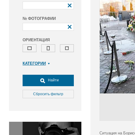
№ ФОТОГРАФИИ
ОРИЕНТАЦИЯ
КАТЕГОРИИ
Армия и ВПК
Досуг, туризм и отдых
Найти
Культура
Медицина
Сбросить фильтр
Наука
Образование
Общество
Окружающая среда
Политика
Ситуация на Борис