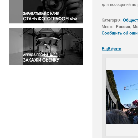
Правосудие
для посещений по 
Происшествия и конфликты
Религия
Категория:
Общест
Место:
Россия, М
Светская жизнь
Сообщить об оши
Спорт
Экология
Ещё фото
Экономика и бизнес