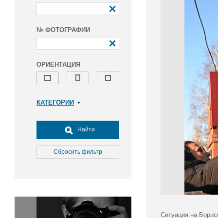
№ ФОТОГРАФИИ
ОРИЕНТАЦИЯ
КАТЕГОРИИ
Армия и ВПК
Досуг, туризм и отдых
Найти
Культура
Медицина
Сбросить фильтр
Наука
Образование
Общество
Окружающая среда
Политика
Ситуация на Борис