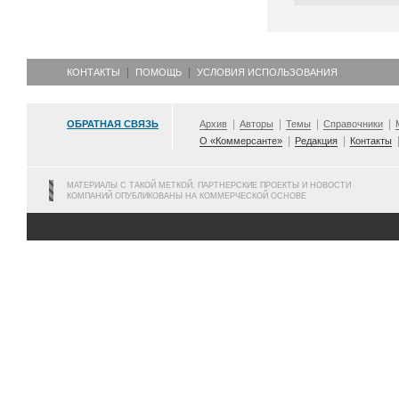
КОНТАКТЫ
ПОМОЩЬ
УСЛОВИЯ ИСПОЛЬЗОВАНИЯ
ОБРАТНАЯ СВЯЗЬ
Архив
Авторы
Темы
Справочники
О «Коммерсанте»
Редакция
Контакты
МАТЕРИАЛЫ С ТАКОЙ МЕТКОЙ, ПАРТНЕРСКИЕ ПРОЕКТЫ И НОВОСТИ
КОМПАНИЙ ОПУБЛИКОВАНЫ НА КОММЕРЧЕСКОЙ ОСНОВЕ