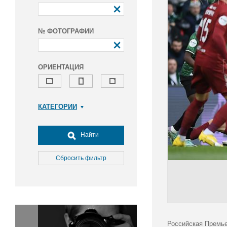
№ ФОТОГРАФИИ
ОРИЕНТАЦИЯ
КАТЕГОРИИ
Армия и ВПК
Досуг, туризм и отдых
Найти
Культура
Медицина
Сбросить фильтр
Наука
Образование
Общество
Окружающая среда
Политика
Российская Премье