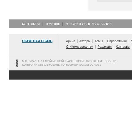
КОНТАКТЫ
ПОМОЩЬ
УСЛОВИЯ ИСПОЛЬЗОВАНИЯ
ОБРАТНАЯ СВЯЗЬ
Архив
Авторы
Темы
Справочники
О «Коммерсанте»
Редакция
Контакты
МАТЕРИАЛЫ С ТАКОЙ МЕТКОЙ, ПАРТНЕРСКИЕ ПРОЕКТЫ И НОВОСТИ
КОМПАНИЙ ОПУБЛИКОВАНЫ НА КОММЕРЧЕСКОЙ ОСНОВЕ