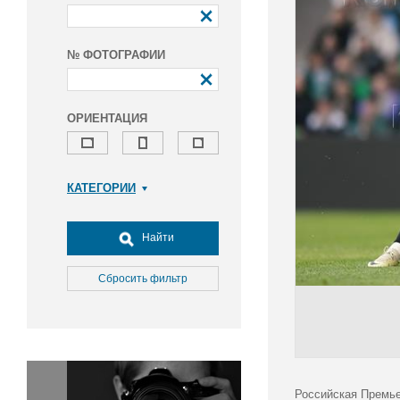
№ ФОТОГРАФИИ
ОРИЕНТАЦИЯ
КАТЕГОРИИ
Армия и ВПК
Досуг, туризм и отдых
Найти
Культура
Медицина
Сбросить фильтр
Наука
Образование
Общество
Окружающая среда
Политика
Российская Премье