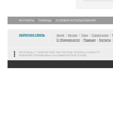
КОНТАКТЫ
ПОМОЩЬ
УСЛОВИЯ ИСПОЛЬЗОВАНИЯ
ОБРАТНАЯ СВЯЗЬ
Архив
Авторы
Темы
Справочники
О «Коммерсанте»
Редакция
Контакты
МАТЕРИАЛЫ С ТАКОЙ МЕТКОЙ, ПАРТНЕРСКИЕ ПРОЕКТЫ И НОВОСТИ
КОМПАНИЙ ОПУБЛИКОВАНЫ НА КОММЕРЧЕСКОЙ ОСНОВЕ