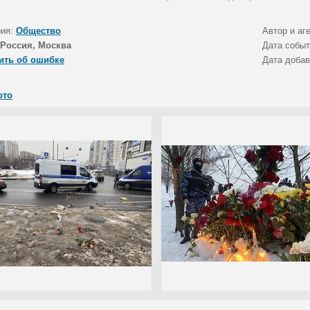
рия:
Общество
Автор и аг
Россия, Москва
Дата собы
ить об ошибке
Дата доба
ото