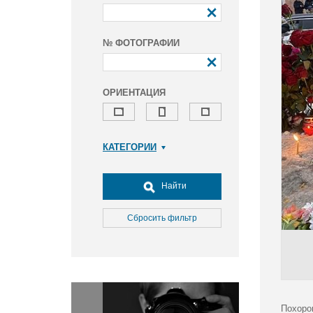
№ ФОТОГРАФИИ
ОРИЕНТАЦИЯ
КАТЕГОРИИ
Армия и ВПК
Досуг, туризм и отдых
Найти
Культура
Медицина
Сбросить фильтр
Наука
Образование
Общество
Окружающая среда
Политика
Похоро