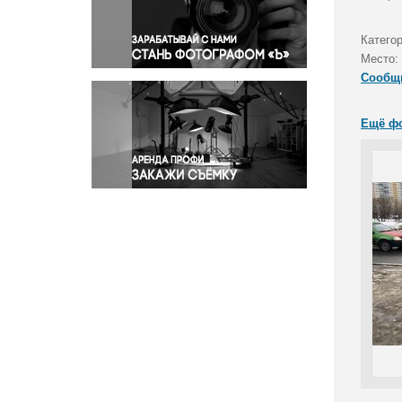
Правосудие
Происшествия и конфликты
Катего
Религия
Место:
Сообщ
Светская жизнь
Спорт
Ещё ф
Экология
Экономика и бизнес