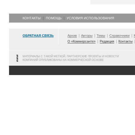
КОНТАКТЫ
ПОМОЩЬ
УСЛОВИЯ ИСПОЛЬЗОВАНИЯ
ОБРАТНАЯ СВЯЗЬ
Архив
Авторы
Темы
Справочники
О «Коммерсанте»
Редакция
Контакты
МАТЕРИАЛЫ С ТАКОЙ МЕТКОЙ, ПАРТНЕРСКИЕ ПРОЕКТЫ И НОВОСТИ
КОМПАНИЙ ОПУБЛИКОВАНЫ НА КОММЕРЧЕСКОЙ ОСНОВЕ