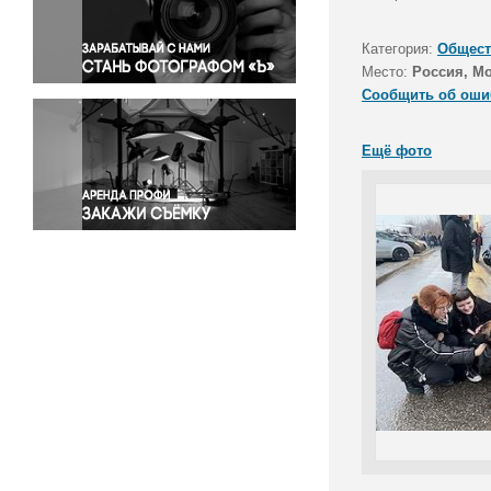
Правосудие
Происшествия и конфликты
Категория:
Общест
Религия
Место:
Россия, М
Сообщить об оши
Светская жизнь
Спорт
Ещё фото
Экология
Экономика и бизнес