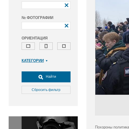
№ ФОТОГРАФИИ
ОРИЕНТАЦИЯ
КАТЕГОРИИ
Армия и ВПК
Досуг, туризм и отдых
Найти
Культура
Медицина
Сбросить фильтр
Наука
Образование
Общество
Окружающая среда
Политика
Похороны политика