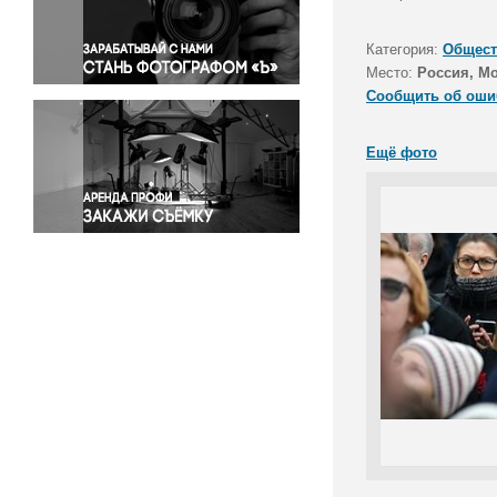
Правосудие
Происшествия и конфликты
Категория:
Общест
Религия
Место:
Россия, М
Сообщить об оши
Светская жизнь
Спорт
Ещё фото
Экология
Экономика и бизнес