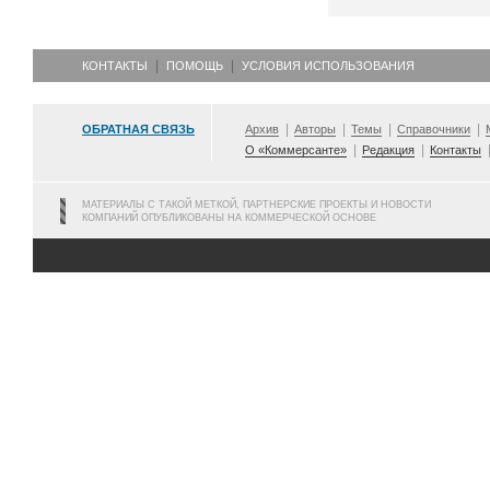
КОНТАКТЫ
ПОМОЩЬ
УСЛОВИЯ ИСПОЛЬЗОВАНИЯ
ОБРАТНАЯ СВЯЗЬ
Архив
Авторы
Темы
Справочники
О «Коммерсанте»
Редакция
Контакты
МАТЕРИАЛЫ С ТАКОЙ МЕТКОЙ, ПАРТНЕРСКИЕ ПРОЕКТЫ И НОВОСТИ
КОМПАНИЙ ОПУБЛИКОВАНЫ НА КОММЕРЧЕСКОЙ ОСНОВЕ