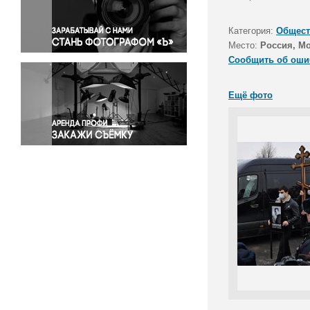
Правосудие
Происшествия и конфликты
Категория:
Общест
Религия
Место:
Россия, М
Сообщить об оши
Светская жизнь
Спорт
Ещё фото
Экология
Экономика и бизнес