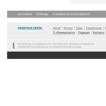
КОНТАКТЫ
ПОМОЩЬ
УСЛОВИЯ ИСПОЛЬЗОВАНИЯ
ОБРАТНАЯ СВЯЗЬ
Архив
Авторы
Темы
Справочники
О «Коммерсанте»
Редакция
Контакты
МАТЕРИАЛЫ С ТАКОЙ МЕТКОЙ, ПАРТНЕРСКИЕ ПРОЕКТЫ И НОВОСТИ
КОМПАНИЙ ОПУБЛИКОВАНЫ НА КОММЕРЧЕСКОЙ ОСНОВЕ