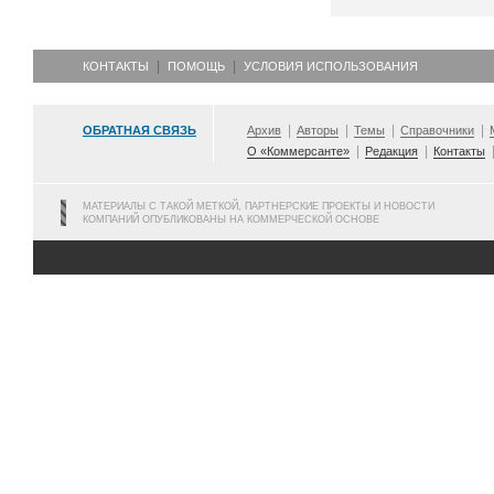
КОНТАКТЫ
ПОМОЩЬ
УСЛОВИЯ ИСПОЛЬЗОВАНИЯ
ОБРАТНАЯ СВЯЗЬ
Архив
Авторы
Темы
Справочники
О «Коммерсанте»
Редакция
Контакты
МАТЕРИАЛЫ С ТАКОЙ МЕТКОЙ, ПАРТНЕРСКИЕ ПРОЕКТЫ И НОВОСТИ
КОМПАНИЙ ОПУБЛИКОВАНЫ НА КОММЕРЧЕСКОЙ ОСНОВЕ