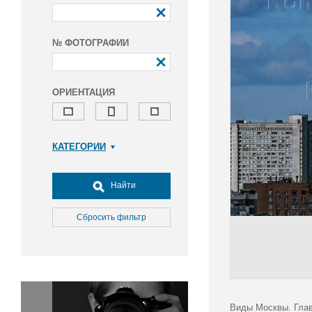
№ ФОТОГРАФИИ
ОРИЕНТАЦИЯ
КАТЕГОРИИ
Армия и ВПК
Досуг, туризм и отдых
Найти
Культура
Медицина
Сбросить фильтр
Наука
Образование
Общество
Окружающая среда
Политика
Виды Москвы. Глав