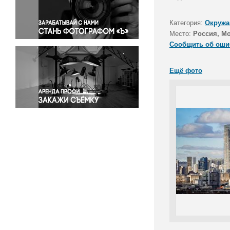
Правосудие
Происшествия и конфликты
Категория:
Окружа
Религия
Место:
Россия, М
Сообщить об оши
Светская жизнь
Спорт
Ещё фото
Экология
Экономика и бизнес