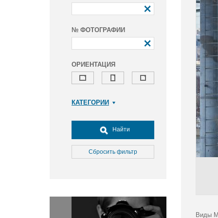
№ ФОТОГРАФИИ
ОРИЕНТАЦИЯ
КАТЕГОРИИ
Армия и ВПК
Досуг, туризм и отдых
Найти
Культура
Медицина
Сбросить фильтр
Наука
Образование
Общество
Окружающая среда
Политика
Виды М