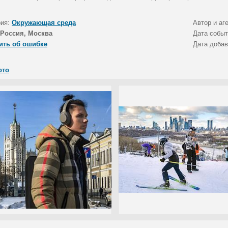
рия:
Окружающая среда
Автор и аг
Россия, Москва
Дата собы
ить об ошибке
Дата доба
ото