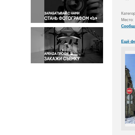
Правосудие
Происшествия и конфликты
Катего
Религия
Место:
Сообщ
Светская жизнь
Спорт
Ещё ф
Экология
Экономика и бизнес