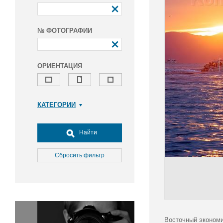
№ ФОТОГРАФИИ
ОРИЕНТАЦИЯ
КАТЕГОРИИ
Армия и ВПК
Досуг, туризм и отдых
Найти
Культура
Медицина
Сбросить фильтр
Наука
Образование
Общество
Окружающая среда
Политика
Восточный экономи