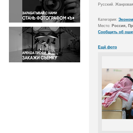
Правосудие
Русский. Жанровая
Происшествия и конфликты
Религия
Категория:
Эконом
Место:
Россия, П
Светская жизнь
Сообщить об оши
Спорт
Экология
Ещё фото
Экономика и бизнес