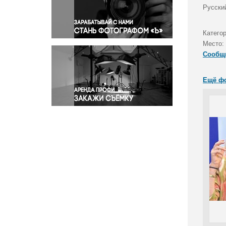
Правосудие
Русски
Происшествия и конфликты
Религия
Катего
Место:
Светская жизнь
Сообщ
Спорт
Экология
Ещё ф
Экономика и бизнес