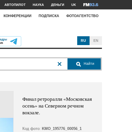
АВТОПИЛОТ
НАУКА
ДЕНЬГИ
UK
КОНФЕРЕНЦИИ
ПОДПИСКА
ФОТОАГЕНТСТВО
RU
EN
Найти
Финал ретроралли «Московская
осень» на Северном речном
вокзале.
Код фото:
KMO_195776_00056_1