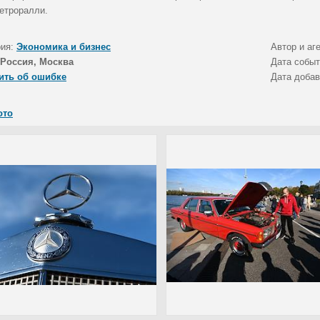
ретроралли.
рия:
Экономика и бизнес
Автор и аг
Россия, Москва
Дата собы
ить об ошибке
Дата доба
ото