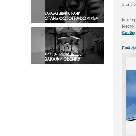
Правосудие
этапа 
Происшествия и конфликты
Религия
Катего
Место:
Светская жизнь
Сообщ
Спорт
Экология
Ещё ф
Экономика и бизнес