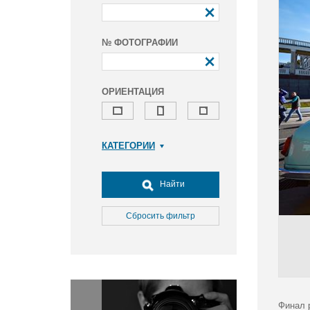
№ ФОТОГРАФИИ
ОРИЕНТАЦИЯ
КАТЕГОРИИ
Армия и ВПК
Досуг, туризм и отдых
Найти
Культура
Медицина
Сбросить фильтр
Наука
Образование
Общество
Окружающая среда
Политика
Финал 