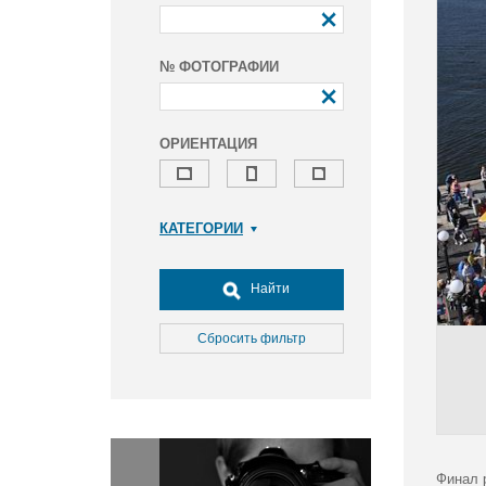
№ ФОТОГРАФИИ
ОРИЕНТАЦИЯ
КАТЕГОРИИ
Армия и ВПК
Досуг, туризм и отдых
Найти
Культура
Медицина
Сбросить фильтр
Наука
Образование
Общество
Окружающая среда
Политика
Финал 