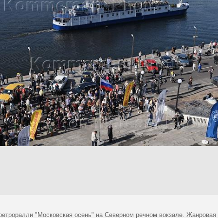
ретроралли "Московская осень" на Северном речном вокзале. Жанровая