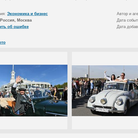
рия:
Экономика и бизнес
Автор и аг
Россия, Москва
Дата собы
ить об ошибке
Дата доба
ото