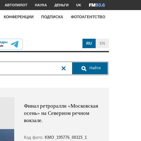
АВТОПИЛОТ
НАУКА
ДЕНЬГИ
UK
КОНФЕРЕНЦИИ
ПОДПИСКА
ФОТОАГЕНТСТВО
RU
EN
Найти
Финал ретроралли «Московская
осень» на Северном речном
вокзале.
Код фото:
KMO_195776_00115_1