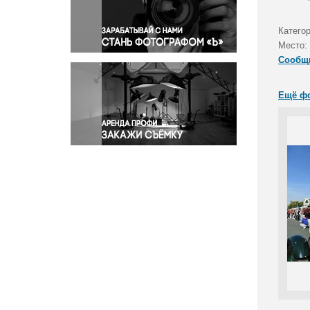
Правосудие
Происшествия и конфликты
Катего
Религия
Место:
Сообщ
Светская жизнь
Спорт
Ещё ф
Экология
Экономика и бизнес