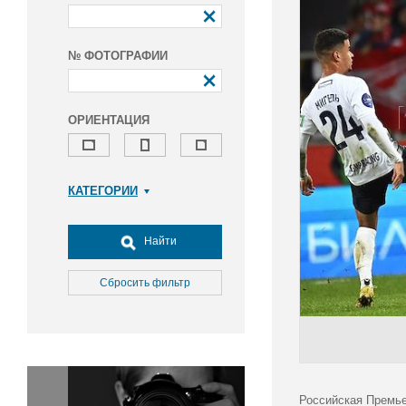
№ ФОТОГРАФИИ
ОРИЕНТАЦИЯ
КАТЕГОРИИ
Армия и ВПК
Досуг, туризм и отдых
Найти
Культура
Медицина
Сбросить фильтр
Наука
Образование
Общество
Окружающая среда
Политика
Российская Премье