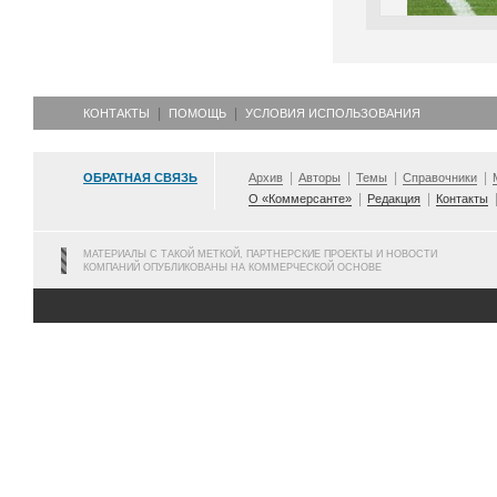
КОНТАКТЫ
ПОМОЩЬ
УСЛОВИЯ ИСПОЛЬЗОВАНИЯ
ОБРАТНАЯ СВЯЗЬ
Архив
Авторы
Темы
Справочники
О «Коммерсанте»
Редакция
Контакты
МАТЕРИАЛЫ С ТАКОЙ МЕТКОЙ, ПАРТНЕРСКИЕ ПРОЕКТЫ И НОВОСТИ
КОМПАНИЙ ОПУБЛИКОВАНЫ НА КОММЕРЧЕСКОЙ ОСНОВЕ