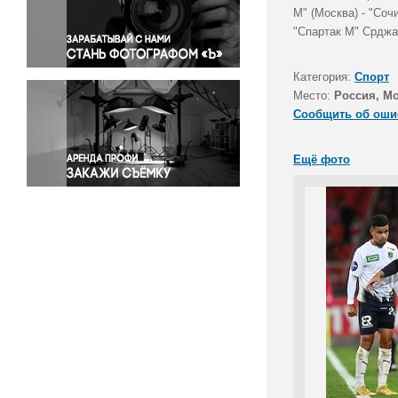
Правосудие
М" (Москва) - "Соч
"Спартак М" Срджа
Происшествия и конфликты
Религия
Категория:
Спорт
Светская жизнь
Место:
Россия, М
Спорт
Сообщить об оши
Экология
Экономика и бизнес
Ещё фото