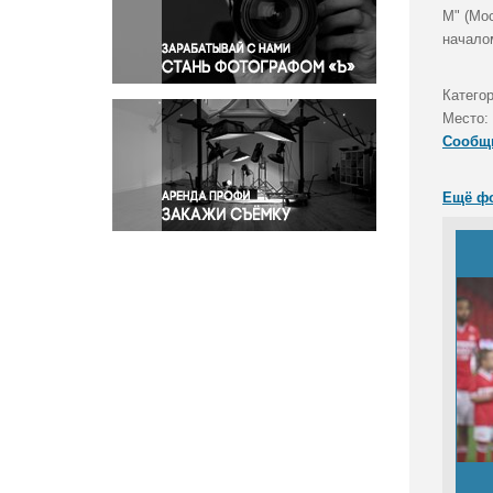
Правосудие
М" (Мо
начало
Происшествия и конфликты
Религия
Катего
Светская жизнь
Место:
Спорт
Сообщ
Экология
Экономика и бизнес
Ещё ф