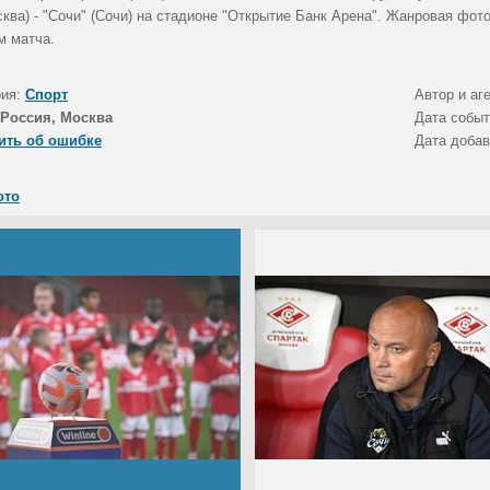
сква) - "Сочи" (Сочи) на стадионе "Открытие Банк Арена". Жанровая фо
м матча.
рия:
Спорт
Автор и аг
Россия, Москва
Дата собы
ить об ошибке
Дата доба
ото