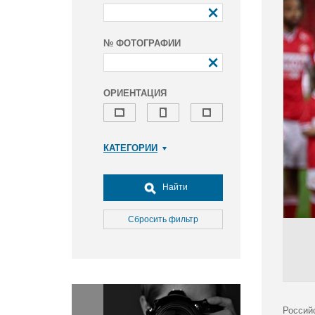
№ ФОТОГРАФИИ
ОРИЕНТАЦИЯ
КАТЕГОРИИ
Армия и ВПК
Досуг, туризм и отдых
Найти
Культура
Медицина
Сбросить фильтр
Наука
Образование
Общество
Окружающая среда
Политика
Россий