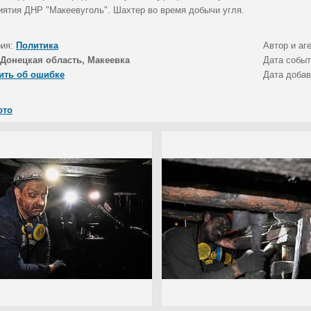
иятия ДНР "Макеевуголь". Шахтер во время добычи угля.
рия:
Политика
Автор и аг
Донецкая область, Макеевка
Дата собы
ить об ошибке
Дата доба
ото