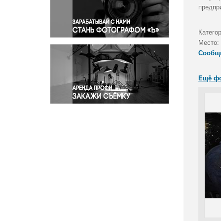
Правосудие
предпр
Происшествия и конфликты
Религия
Катего
Место:
Светская жизнь
Сообщ
Спорт
Экология
Ещё ф
Экономика и бизнес