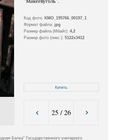
"Макеевуголь".
Код фото:
KMO_195766_00197_1
Формат файла:
jpg
Размер файла (Мбайт):
4,2
Размер фото (пикс.):
5122x3412
Купить
25
/
26
одная Балка" Государственного унитарного