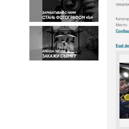
Правосудие
предпр
Происшествия и конфликты
Религия
Катего
Место:
Светская жизнь
Сообщ
Спорт
Экология
Ещё ф
Экономика и бизнес