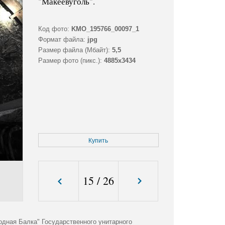
"Макеевуголь".
Код фото:
KMO_195766_00097_1
Формат файла:
jpg
Размер файла (Мбайт):
5,5
Размер фото (пикс.):
4885x3434
Купить
15
/
26
одная Балка" Государственного унитарного