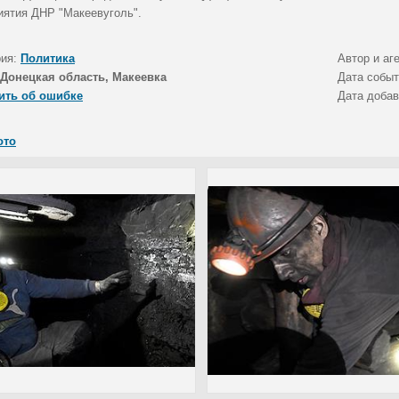
иятия ДНР "Макеевуголь".
рия:
Политика
Автор и аг
Донецкая область, Макеевка
Дата собы
ить об ошибке
Дата доба
ото