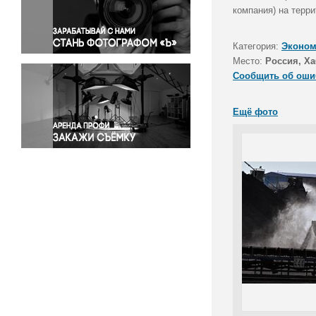
Правосудие
компания) на терр
Происшествия и конфликты
Религия
Категория:
Эконом
Место:
Россия, Х
Светская жизнь
Сообщить об оши
Спорт
Экология
Ещё фото
Экономика и бизнес