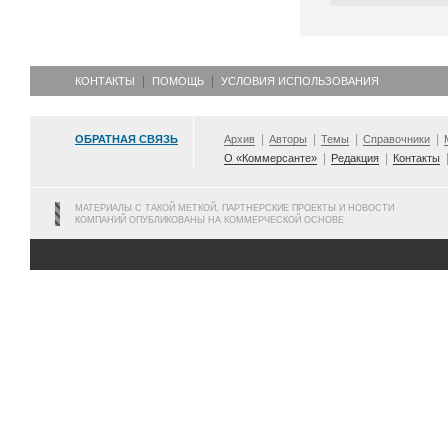
КОНТАКТЫ
ПОМОЩЬ
УСЛОВИЯ ИСПОЛЬЗОВАНИЯ
ОБРАТНАЯ СВЯЗЬ
Архив
Авторы
Темы
Справочники
О «Коммерсанте»
Редакция
Контакты
МАТЕРИАЛЫ С ТАКОЙ МЕТКОЙ, ПАРТНЕРСКИЕ ПРОЕКТЫ И НОВОСТИ
КОМПАНИЙ ОПУБЛИКОВАНЫ НА КОММЕРЧЕСКОЙ ОСНОВЕ