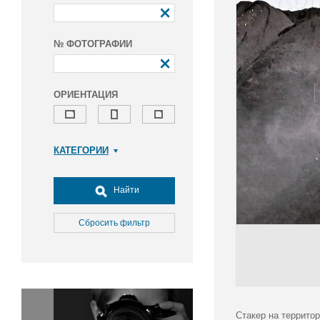
№ ФОТОГРАФИИ
ОРИЕНТАЦИЯ
КАТЕГОРИИ
Армия и ВПК
Досуг, туризм и отдых
Найти
Культура
Медицина
Сбросить фильтр
Наука
Образование
Общество
Окружающая среда
Политика
Стакер на территор