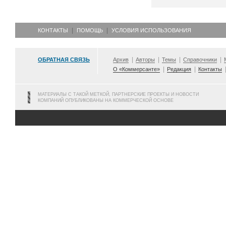
КОНТАКТЫ
ПОМОЩЬ
УСЛОВИЯ ИСПОЛЬЗОВАНИЯ
ОБРАТНАЯ СВЯЗЬ
Архив
Авторы
Темы
Справочники
О «Коммерсанте»
Редакция
Контакты
МАТЕРИАЛЫ С ТАКОЙ МЕТКОЙ, ПАРТНЕРСКИЕ ПРОЕКТЫ И НОВОСТИ
КОМПАНИЙ ОПУБЛИКОВАНЫ НА КОММЕРЧЕСКОЙ ОСНОВЕ