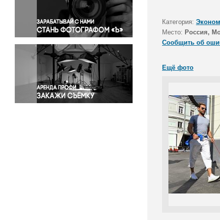
Правосудие
Происшествия и конфликты
Категория:
Эконом
Религия
Место:
Россия, М
Сообщить об оши
Светская жизнь
Спорт
Ещё фото
Экология
Экономика и бизнес