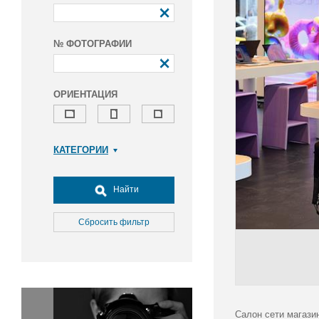
№ ФОТОГРАФИИ
ОРИЕНТАЦИЯ
КАТЕГОРИИ
Армия и ВПК
Досуг, туризм и отдых
Найти
Культура
Медицина
Сбросить фильтр
Наука
Образование
Общество
Окружающая среда
Политика
Салон сети магазин