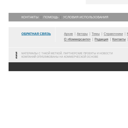
КОНТАКТЫ
ПОМОЩЬ
УСЛОВИЯ ИСПОЛЬЗОВАНИЯ
ОБРАТНАЯ СВЯЗЬ
Архив
Авторы
Темы
Справочники
О «Коммерсанте»
Редакция
Контакты
МАТЕРИАЛЫ С ТАКОЙ МЕТКОЙ, ПАРТНЕРСКИЕ ПРОЕКТЫ И НОВОСТИ
КОМПАНИЙ ОПУБЛИКОВАНЫ НА КОММЕРЧЕСКОЙ ОСНОВЕ