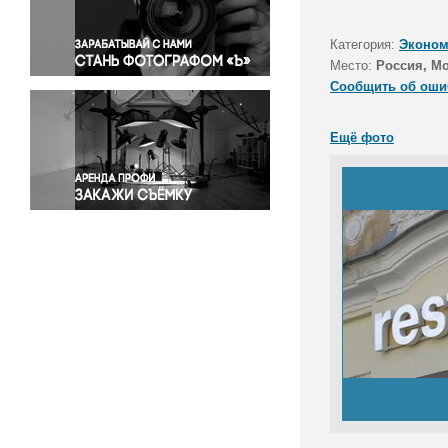
Правосудие
Происшествия и конфликты
Категория:
Эконом
Религия
Место:
Россия, М
Сообщить об оши
Светская жизнь
Спорт
Ещё фото
Экология
Экономика и бизнес