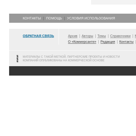
КОНТАКТЫ
ПОМОЩЬ
УСЛОВИЯ ИСПОЛЬЗОВАНИЯ
ОБРАТНАЯ СВЯЗЬ
Архив
Авторы
Темы
Справочники
О «Коммерсанте»
Редакция
Контакты
МАТЕРИАЛЫ С ТАКОЙ МЕТКОЙ, ПАРТНЕРСКИЕ ПРОЕКТЫ И НОВОСТИ
КОМПАНИЙ ОПУБЛИКОВАНЫ НА КОММЕРЧЕСКОЙ ОСНОВЕ