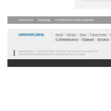
КОНТАКТЫ
ПОМОЩЬ
УСЛОВИЯ ИСПОЛЬЗОВАНИЯ
ОБРАТНАЯ СВЯЗЬ
Архив
Авторы
Темы
Справочники
О «Коммерсанте»
Редакция
Контакты
МАТЕРИАЛЫ С ТАКОЙ МЕТКОЙ, ПАРТНЕРСКИЕ ПРОЕКТЫ И НОВОСТИ
КОМПАНИЙ ОПУБЛИКОВАНЫ НА КОММЕРЧЕСКОЙ ОСНОВЕ