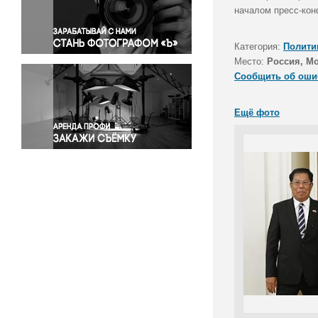
Правосудие
началом пресс-кон
Происшествия и конфликты
Религия
Категория:
Полити
Место:
Россия, М
Светская жизнь
Сообщить об оши
Спорт
Экология
Ещё фото
Экономика и бизнес